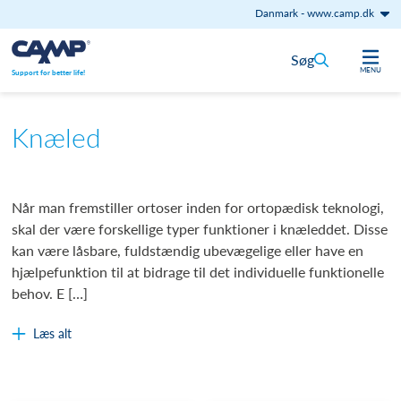
Danmark
-
www.camp.dk
Gå til indhold
Søg
MENU
Support for better life!
Knæled
Når man fremstiller ortoser inden for ortopædisk teknologi,
skal der være forskellige typer funktioner i knæleddet. Disse
kan være låsbare, fuldstændig ubevægelige eller have en
hjælpefunktion til at bidrage til det individuelle funktionelle
behov. E […]
Læs alt