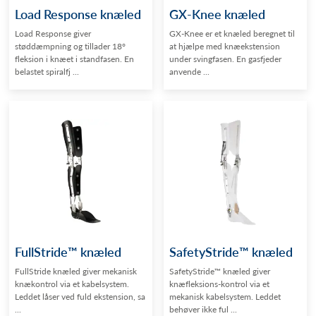
Load Response knæled
GX-Knee knæled
Load Response giver
GX-Knee er et knæled beregnet til
støddæmpning og tillader 18°
at hjælpe med knæekstension
fleksion i knæet i standfasen. En
under svingfasen. En gasfjeder
belastet spiralfj ...
anvende ...
FullStride™ knæled
SafetyStride™ knæled
FullStride knæled giver mekanisk
SafetyStride™ knæled giver
knækontrol via et kabelsystem.
knæfleksions-kontrol via et
Leddet låser ved fuld ekstension, sa
mekanisk kabelsystem. Leddet
...
behøver ikke ful ...