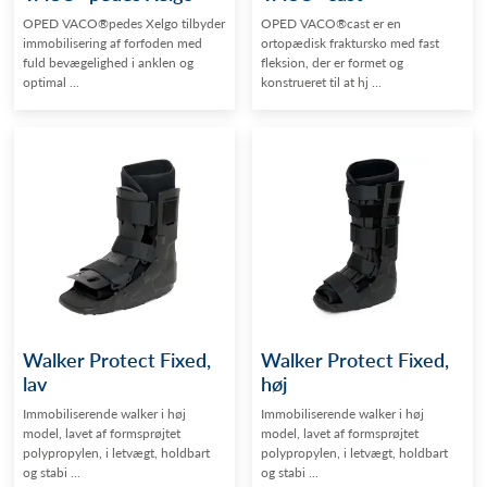
OPED VACO®pedes Xelgo tilbyder
OPED VACO®cast er en
immobilisering af forfoden med
ortopædisk fraktursko med fast
fuld bevægelighed i anklen og
fleksion, der er formet og
optimal ...
konstrueret til at hj ...
Walker Protect Fixed,
Walker Protect Fixed,
lav
høj
Immobiliserende walker i høj
Immobiliserende walker i høj
model, lavet af formsprøjtet
model, lavet af formsprøjtet
polypropylen, i letvægt, holdbart
polypropylen, i letvægt, holdbart
og stabi ...
og stabi ...