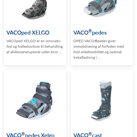
®
VACOped XELGO
VACO
pedes
VACOped XELGO er en innovativ
OPED VACO®pedes giver
fod og fodledsortose til behandling
immobilisering af forfoden med
af akillessenerupturer uden kirur ...
fuld ankelmobilitet og optimal
trykaflastning i ...
®
®
VACO
pedes Xelgo
VACO
cast