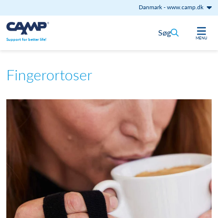
Danmark
-
www.camp.dk
Gå til indhold
Søg
MENU
Support for better life!
Fingerortoser