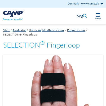
Danmark
-
www.camp.dk
Gå til indhold
Søg
MENU
Support for better life!
Start
/
Produkter
/
Hånd- og håndledsortoser
/
Fingerortoser
/
SELECTION® Fingerloop
®
SELECTION
Fingerloop