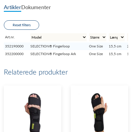
Artikler
Dokumenter
Reset filters
Art.nr.
352190000
SELECTION® Fingerloop
One Size
15,5 cm
2 
352200000
SELECTION® Fingerloop Ark
One Size
15,5 cm
10
Relaterede produkter