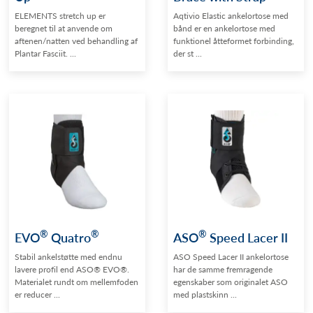
ELEMENTS stretch up er
Aqtivio Elastic ankelortose med
beregnet til at anvende om
bånd er en ankelortose med
aftenen/natten ved behandling af
funktionel åtteformet forbinding,
Plantar Fasciit. ...
der st ...
®
®
®
EVO
Quatro
ASO
Speed Lacer II
Stabil ankelstøtte med endnu
ASO Speed Lacer II ankelortose
lavere profil end ASO® EVO®.
har de samme fremragende
Materialet rundt om mellemfoden
egenskaber som originalet ASO
er reducer ...
med plastskinn ...