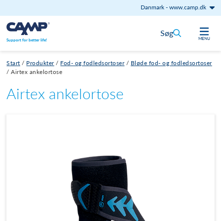
Danmark
-
www.camp.dk
Gå til indhold
Søg
MENU
Support for better life!
Start
/
Produkter
/
Fod- og fodledsortoser
/
Bløde fod- og fodledsortoser
/
Airtex ankelortose
Airtex ankelortose