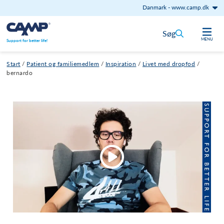
Danmark
-
www.camp.dk
Gå til indhold
Søg
MENU
Support for better life!
Start
/
Patient og familiemedlem
/
Inspiration
/
Livet med dropfod
/
bernardo