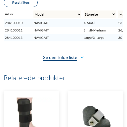
Reset filters
Art.nr.
284100010
NAVIGAIT
X-Small
23 c
284100011
NAVIGAIT
Small/Medium
26,5
284100013
NAVIGAIT
Large/X-Large
30 c
Se den fulde liste
Relaterede produkter