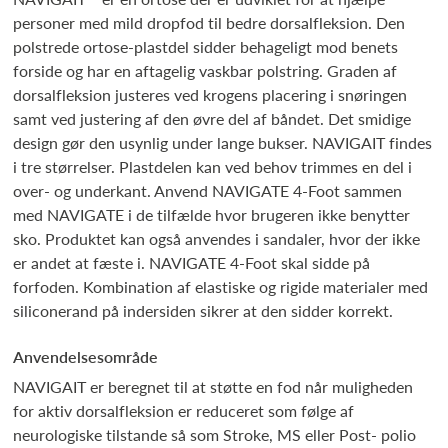
personer med mild dropfod til bedre dorsalfleksion. Den
polstrede ortose-plastdel sidder behageligt mod benets
forside og har en aftagelig vaskbar polstring. Graden af
dorsalfleksion justeres ved krogens placering i snøringen
samt ved justering af den øvre del af båndet. Det smidige
design gør den usynlig under lange bukser. NAVIGAIT findes
i tre størrelser. Plastdelen kan ved behov trimmes en del i
over- og underkant. Anvend NAVIGATE 4-Foot sammen
med NAVIGATE i de tilfælde hvor brugeren ikke benytter
sko. Produktet kan også anvendes i sandaler, hvor der ikke
er andet at fæste i. NAVIGATE 4-Foot skal sidde på
forfoden. Kombination af elastiske og rigide materialer med
siliconerand på indersiden sikrer at den sidder korrekt.
Anvendelsesområde
NAVIGAIT er beregnet til at støtte en fod når muligheden
for aktiv dorsalfleksion er reduceret som følge af
neurologiske tilstande så som Stroke, MS eller Post- polio