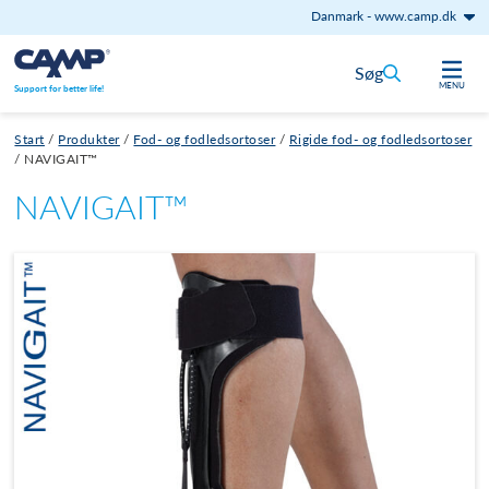
Danmark
-
www.camp.dk
Gå til indhold
Søg
MENU
Support for better life!
Start
/
Produkter
/
Fod- og fodledsortoser
/
Rigide fod- og fodledsortoser
/
NAVIGAIT™
NAVIGAIT™